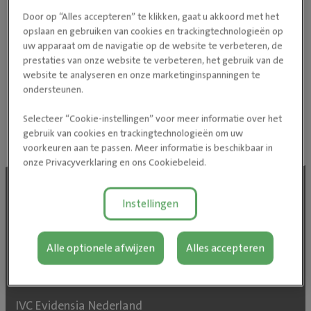
Door op “Alles accepteren” te klikken, gaat u akkoord met het
opslaan en gebruiken van cookies en trackingtechnologieën op
uw apparaat om de navigatie op de website te verbeteren, de
prestaties van onze website te verbeteren, het gebruik van de
Klinieken in Zwitserland
website te analyseren en onze marketinginspanningen te
Klinieken in België
ondersteunen.
Klinieken in Ierland
Selecteer “Cookie-instellingen” voor meer informatie over het
gebruik van cookies en trackingtechnologieën om uw
voorkeuren aan te passen. Meer informatie is beschikbaar in
onze Privacyverklaring en ons Cookiebeleid.
Instellingen
Follow us on social media
Alle optionele afwijzen
Alles accepteren
IVC Evidensia Nederland